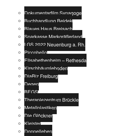
Dokumentarfilm Synagoge
Buchhandlung Beidek
Blaues Haus Breisach
Sparkasse Markgräflerland
LGS 2022 Neuenburg a. Rh.
Piccobello
Elisabethenheim – Bethesda
Kirschbäumleboden
DiaBiz Freiburg
Degen
BEGS
Therapiezentrum Brückle
Metallplastiken
Die Glöckner
Kleister
Doppelleben