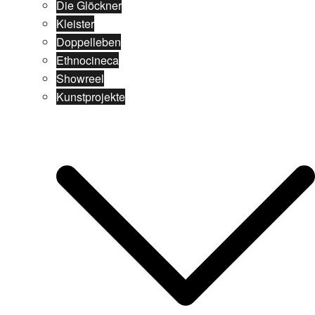
Die Glöckner
Kleister
Doppelleben
Ethnocineca
Showreel
Kunstprojekte