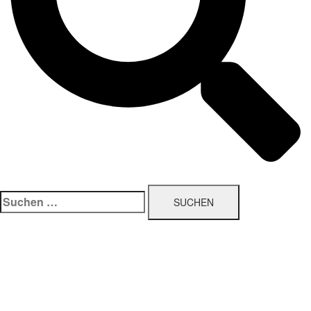
Suchen
nach: