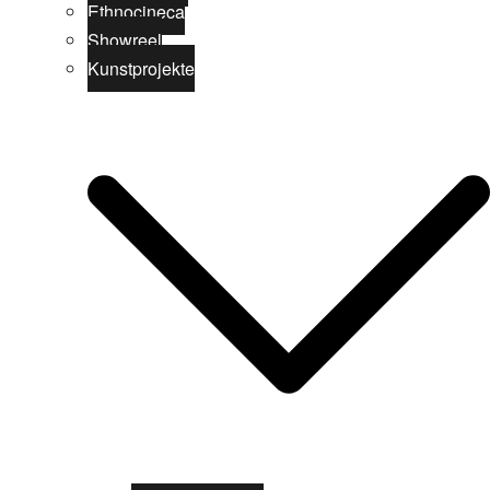
Ethnocineca
Showreel
Kunstprojekte