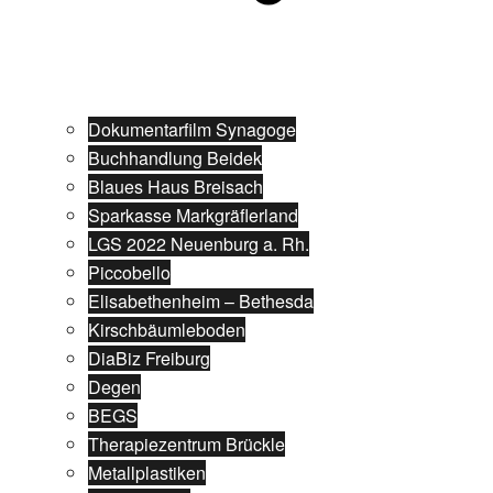
Dokumentarfilm Synagoge
Buchhandlung Beidek
Blaues Haus Breisach
Sparkasse Markgräflerland
LGS 2022 Neuenburg a. Rh.
Piccobello
Elisabethenheim – Bethesda
Kirschbäumleboden
DiaBiz Freiburg
Degen
BEGS
Therapiezentrum Brückle
Metallplastiken